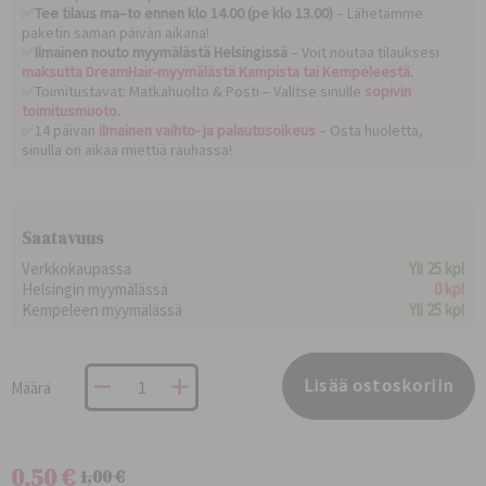
✅
Tee tilaus ma–to ennen klo 14.00 (pe klo 13.00)
– Lähetämme
paketin saman päivän aikana!
✅
Ilmainen nouto myymälästä Helsingissä
– Voit noutaa tilauksesi
maksutta DreamHair-myymälästä Kampista tai Kempeleestä.
✅Toimitustavat: Matkahuolto & Posti – Valitse sinulle
sopivin
toimitusmuoto.
✅14 päivän
ilmainen vaihto- ja palautusoikeus
– Osta huoletta,
sinulla on aikaa miettiä rauhassa!
Saatavuus
Verkkokaupassa
Yli 25 kpl
Helsingin myymälässä
0 kpl
Kempeleen myymälässä
Yli 25 kpl
Lisää ostoskoriin
Määrä
0,50 €
1,00 €