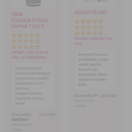
SUOSITTELEN!
HYVÄ
YLEISKÄYTTÖÖN
Kokonaisarvio
SOPIVA TUOTE
Laatu
Hinta
Laatu
Kinetics SolarGel Top
Hinta
Coat
Kokonaisarvio
CH Nails Twin Coat UV
Nopeasti kuivuva
Alus- ja Päällyslakka
pintalakka, jonka
avulla lakatut
Olen käyttänyt
kynnet saa
kyseistä tuotetta jo
pysymään viikon
useamman vuoden
siisteinä. Kaunis
ja minusta se on
kiilto.
loistava
jokapäiväiseen
Arvostellut
P
14.6.2026
käyttöön sopiva
Vahvistettu
tuote
ostaja
Arvostellut
15.6.2026
SuviTaina
Vahvistettu
ostaja