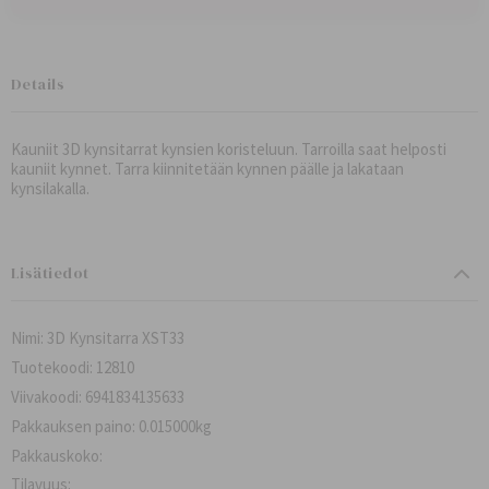
Details
Kauniit 3D kynsitarrat kynsien koristeluun. Tarroilla saat helposti
kauniit kynnet. Tarra kiinnitetään kynnen päälle ja lakataan
kynsilakalla.
Lisätiedot
Nimi: 3D Kynsitarra XST33
Tuotekoodi: 12810
Viivakoodi: 6941834135633
Pakkauksen paino: 0.015000kg
Pakkauskoko:
Tilavuus: