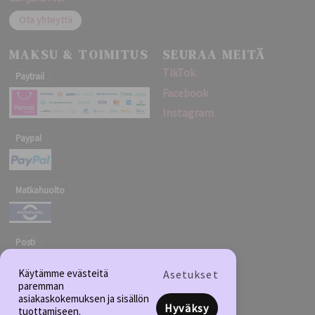
Ota yhteyttä
MAKSU & TOIMITUS
SEURAA MEITÄ
TikTok
Paytrail
Facebook
Instagram
Paypal
Matkahuolto
Posti
Käytämme evästeitä
Asetukset
paremman
asiakaskokemuksen ja sisällön
Hyväksy
tuottamiseen.
Verkkokauppa Kynsitukku.com · Y-tunnus: FI3178721-3