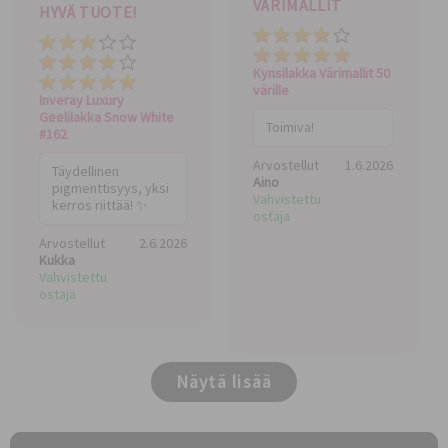
VÄRIMALLIT
HYVÄ TUOTE!
Hinta
Hinta
Kokonaisarvio
Kokonaisarvio
Kynsilakka Värimallit 50
Laatu
värille
Inveray Luxury
Geelilakka Snow White
Toimiva!
#162
Arvostellut
1.6.2026
Täydellinen
Aino
pigmenttisyys, yksi
Vahvistettu
kerros riittää! ✨
ostaja
Arvostellut
2.6.2026
Kukka
Vahvistettu
ostaja
Näytä lisää