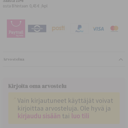
Säästä
10
%
h
a
a
i
o
osta 8 hintaan
0,45 €
/kpl
i
a
n
u
n
l
t
s
t
i
a
h
a
h
i
i
n
n
t
t
a
a
Arvostelua
Kirjoita oma arvostelu
Vain kirjautuneet käyttäjät voivat
kirjoittaa arvosteluja. Ole hyvä ja
kirjaudu sisään
tai
luo tili