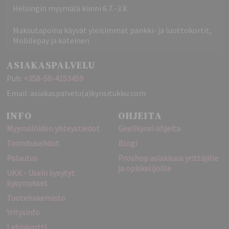
Helsingin myymälä kiinni 6.7.-3.8.
Maksutapoina käyvät yleisimmät pankki- ja luottokortit,
Mobilepay ja käteinen
ASIAKASPALVELU
Puh:
+358-50-4153459
Email: asiakaspalvelu(a)kynsitukku.com
INFO
OHJEITA
Myymälöiden yhteystiedot
Geelikynsi ohjeita
Toimitusehdot
Blogi
Palautus
Proshop asiakkuus yrittäjille
ja opiskelijoille
UKK - Usein kysytyt
kysymykset
Tuotehakemisto
Yritysinfo
Lahjakortti