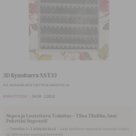
Skip
to
3D Kynsitarra XST33
the
beginning
OLE ENSIMMÄINEN TUOTTEEN ARVOSTELIJA
of
the
VARASTOSSA
SKU
12810
images
gallery
Nopea ja Luotettava Toimitus – Tilaa Tänään, Saat
Pakettisi Nopeasti!
✅
Toimitus 1–2 arkipäivässä
– Saat tuotteet nopeasti suoraan kotiisi
tai lähimpään noutopisteeseen.