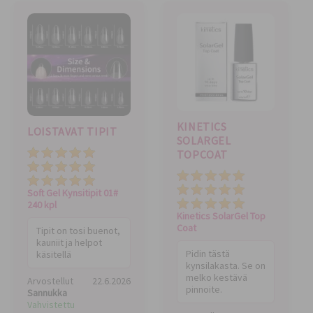
KINETICS
LOISTAVAT TIPIT
SOLARGEL
Hinta
TOPCOAT
Kokonaisarvio
Hinta
Laatu
Kokonaisarvio
Soft Gel Kynsitipit 01#
Laatu
240 kpl
Kinetics SolarGel Top
Coat
Tipit on tosi buenot,
kauniit ja helpot
Pidin tästä
käsitellä
kynsilakasta. Se on
melko kestävä
Arvostellut
22.6.2026
pinnoite.
Sannukka
Vahvistettu