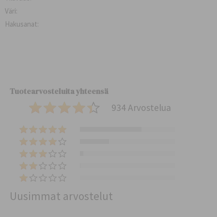
Väri:
Hakusanat:
Tuotearvosteluita yhteensä
934 Arvostelua
(
6
(
0
2
(
7
8
3
)
(
7
5
5
)
(
)
)
0
Uusimmat arvostelut
)