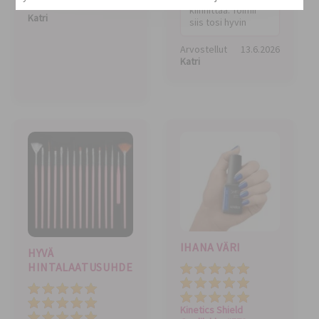
Arvostellut
13.6.2026
kiinnittää. Toimii
Katri
siis tosi hyvin
Arvostellut
13.6.2026
Katri
IHANA VÄRI
HYVÄ
HINTALAATUSUHDE
Hinta
Kokonaisarvio
Hinta
Laatu
Kokonaisarvio
Kinetics Shield
Laatu