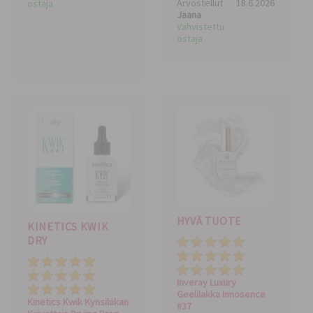
Arvostellut
18.6.2026
ostaja
Jaana
Vahvistettu
ostaja
HYVÄ TUOTE
KINETICS KWIK
DRY
Laatu
Hinta
Hinta
Kokonaisarvio
Kokonaisarvio
Inveray Luxury
Laatu
Geelilakka Innosence
Kinetics Kwik Kynsilakan
#37