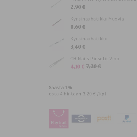
2,90 €
Kynsinauhatikku Muovia
0,60 €
Kynsinauhatikku
3,40 €
CH Nails Pinsetit Vino
7,20 €
4,10 €
N
T
o
a
r
r
m
j
Säästä
1
%
a
o
osta 4 hintaan
3,20 €
/kpl
a
u
l
s
i
h
h
i
i
n
n
t
t
a
a