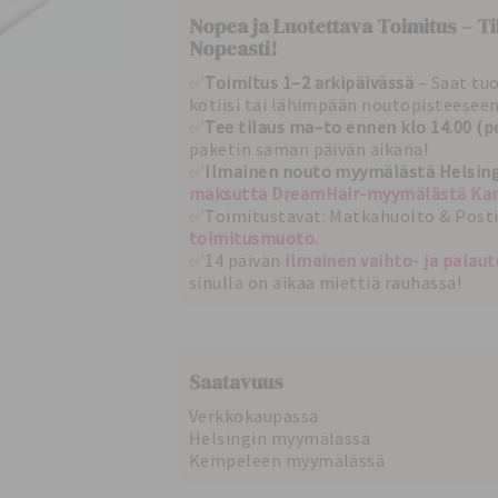
Nopea ja Luotettava Toimitus – Ti
Nopeasti!
✅
Toimitus 1–2 arkipäivässä
– Saat tu
kotiisi tai lähimpään noutopisteeseen
✅
Tee tilaus ma–to ennen klo 14.00 (pe
paketin saman päivän aikana!
✅
Ilmainen nouto myymälästä Helsing
maksutta DreamHair-myymälästä Kam
✅Toimitustavat: Matkahuolto & Posti 
toimitusmuoto.
✅14 päivän
ilmainen vaihto- ja palau
sinulla on aikaa miettiä rauhassa!
Saatavuus
Verkkokaupassa
Helsingin myymälässä
Kempeleen myymälässä