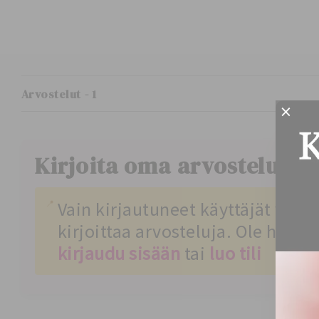
Arvostelut
1
×
Kirjoita oma arvostelu
Vain kirjautuneet käyttäjät voiva
kirjoittaa arvosteluja. Ole hyvä j
kirjaudu sisään
tai
luo tili