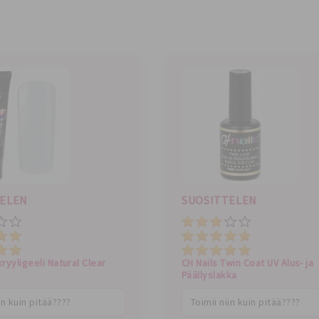
TELEN
SUOSITTELEN
Hinta
rvio
Kokonaisarvio
Laatu
kryyligeeli Natural Clear
CH Nails Twin Coat UV Alus- ja
Päällyslakka
in kuin pitää????
Toimii niin kuin pitää????