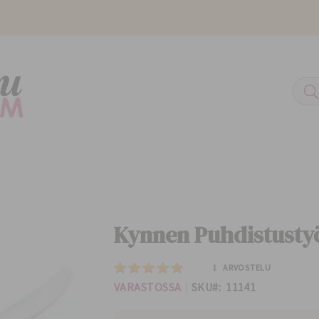
H
Haku
Kynnen Puhdistusty
Rating:
1
ARVOSTELU
VARASTOSSA
SKU
11141