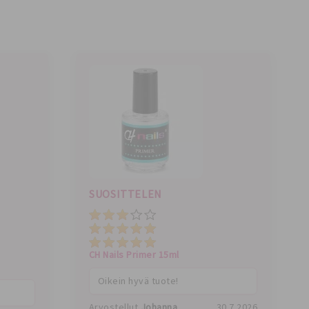
)
0
)
SUOSITTELEN
Hinta
Kokonaisarvio
Laatu
CH Nails Primer 15ml
Oikein hyvä tuote!
Arvostellut
Johanna
30.7.2026