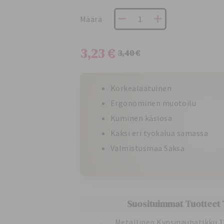
Määrä
3,23 €
3,40 €
Normaali
Tarjoushinta
hinta
Korkealaatuinen
Ergonominen muotoilu
Kuminen käsiosa
Kaksi eri työkalua samassa
Valmistusmaa Saksa
Suosituimmat Tuotteet
Metallinen Kynsinauhatikku 