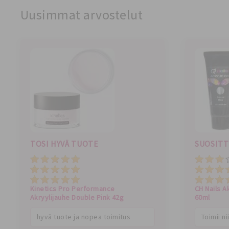
Uusimmat arvostelut
TOSI HYVÄ TUOTE
SUOSIT
Kokonaisarvio
Hinta
Laatu
Kokonaisa
Hinta
Laatu
Kinetics Pro Performance
CH Nails A
Akryylijauhe Double Pink 42g
60ml
hyvä tuote ja nopea toimitus
Toimii ni