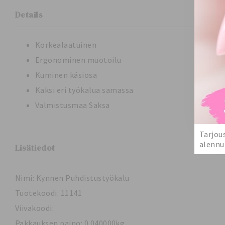
Details
Korkealaatuinen
Ergonominen muotoilu
Kuminen käsiosa
Kaksi eri työkalua samassa
Valmistusmaa Saksa
Tarjou
alennu
Lisätiedot
Nimi: Kynnen Puhdistustyökalu
Tuotekoodi: 11141
Viivakoodi:
Pakkauksen paino: 0.040000kg