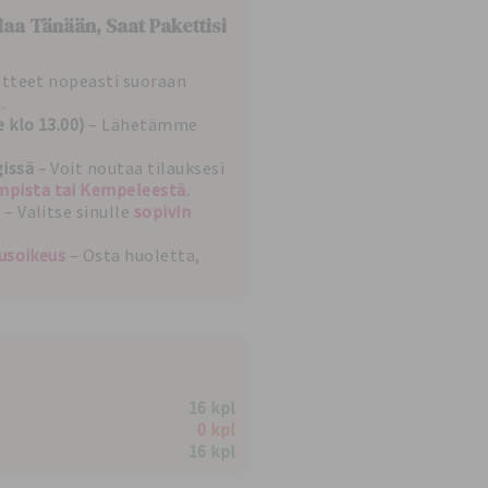
laa Tänään, Saat Pakettisi
otteet nopeasti suoraan
.
 klo 13.00)
– Lähetämme
issä
– Voit noutaa tilauksesi
pista tai Kempeleestä.
– Valitse sinulle
sopivin
tusoikeus
– Osta huoletta,
16 kpl
0 kpl
16 kpl